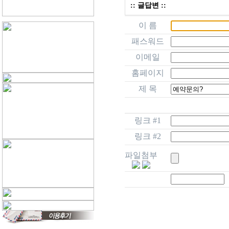
:: 글답변 ::
이 름
패스워드
이메일
홈페이지
제 목
링크 #1
링크 #2
파일첨부